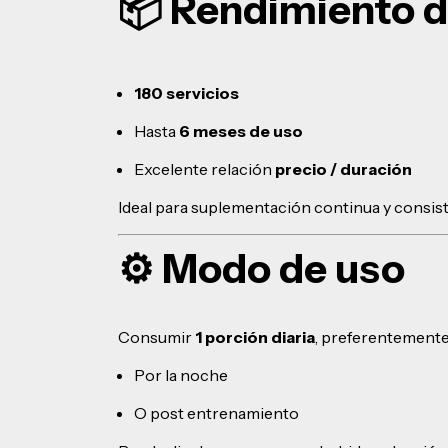
📦 Rendimiento d
180 servicios
Hasta
6 meses de uso
Excelente relación
precio / duración
Ideal para suplementación continua y consist
⚙️ Modo de uso
Consumir
1 porción diaria
, preferentemente
Por la noche
O post entrenamiento