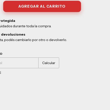
rotegida
uidados durante toda la compra.
 devoluciones
sta, podés cambiarlo por otro o devolverlo.
Cambiar CP
ÍO
Calcular
l