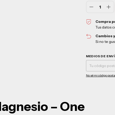
Compra p
Tus datos c
Cambios y
Si no te gu
Entregas para el CP:
MEDIOS DE ENV
No sé mi código posta
Magnesio – One